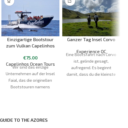
Einzigartige Bootstour
Ganzer Tag Insel Corvo
zum Vulkan Capelinhos
Experience OC
Eine Bootsfahrt nach Corvo
€
75.00
ist, gelinde gesagt,
Capelinhos Ocean Tours
Wir sind das einzige
d
aufregend. Es beginnt
Unternehmen auf der Insel
damit, dass du die kleinste
Faial, das die originellen
Insel der Azoren
Bootstouren namens
kennenlernst. Der Tag
"Capelinhos Ocean Tours"
beginnt in unserem Laden
anbietet. Als Partner des
gegenüber dem Flughafen
Naturparks der Azoren und
Santa Cruz das Flores oder
des Geoparque Açores
am Abfahrtshafen.
möchten wir mit dir die
GUIDE TO THE AZORES
Dauer:
5h
einzigartige Schönheit