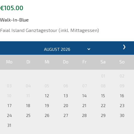
€
105.00
Walk-In-Blue
Faial Island Ganztagestour (inkl. Mittagessen)
❯
Mo
Di
Mi
Do
Fr
Sa
So
01
02
03
04
05
06
07
08
09
10
11
12
13
14
15
16
17
18
19
20
21
22
23
24
25
26
27
28
29
30
31