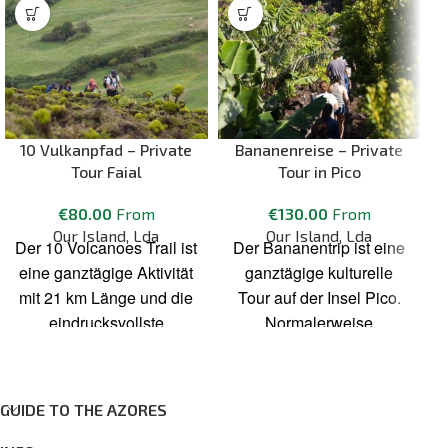
10 Vulkanpfad – Private
Bananenreise – Private
Tour Faial
Tour in Pico
€
80.00
From
€
130.00
From
Our Island, Lda
Our Island, Lda
Der 10 Volcanoes Trail ist
Der Bananentrip ist eine
eine ganztägige Aktivität
ganztägige kulturelle
mit 21 km Länge und die
Tour auf der Insel Pico.
eindrucksvollste
Normalerweise
Wanderung auf Faial.
konzentrieren wir uns auf
Während der Aktivität
die Südküste der Insel
werden wir eine Menge
Pico. Wir lernen etwas
GUIDE TO THE AZORES
von der Insel sehen. Die
über die Weinkultur und
Wanderung führt zu den
die Weinberge, die zum