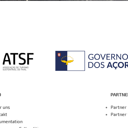
O
PARTNE
r uns
Partner 
takt
Partner
umentation