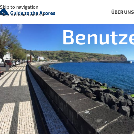
Skip to navigation
ÜBER UN
Skip to main content
Benutz
[wpgdprc_access_request_form]