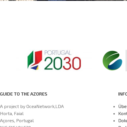
GUIDE TO THE AZORES
INF
A project by OceaNetwork,LDA
Übe
Horta, Faial
Kon
Açores, Portugal
Dok