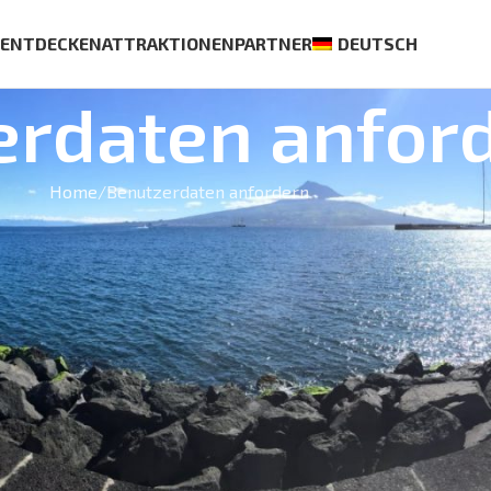
S
ENTDECKEN
ATTRAKTIONEN
PARTNER
DEUTSCH
erdaten anfor
Home
Benutzerdaten anfordern