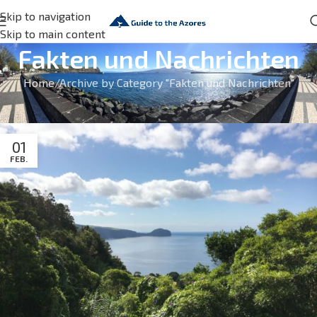
Skip to navigation
Skip to main content
Fakten und Nachrichten
Home
Archive by Category "Fakten und Nachrichten"
Beiträge über Fakten und Neuigkeiten auf den Azoreninseln
01
FEB.