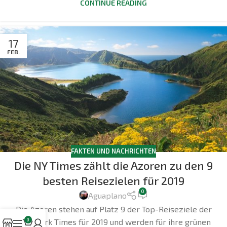
CONTINUE READING
17
FEB.
FAKTEN UND NACHRICHTEN
Die NY Times zählt die Azoren zu den 9
besten Reisezielen für 2019
0
Aguaplano
Die Azoren stehen auf Platz 9 der Top-Reiseziele der
0
New York Times für 2019 und werden für ihre grünen