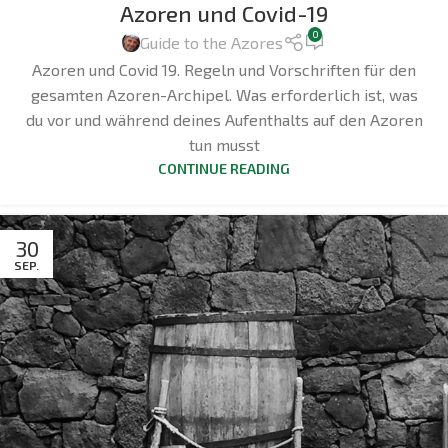
Azoren und Covid-19
0
Guide to the Azores
Azoren und Covid 19. Regeln und Vorschriften für den
gesamten Azoren-Archipel. Was erforderlich ist, was
du vor und während deines Aufenthalts auf den Azoren
tun musst
CONTINUE READING
30
SEP.