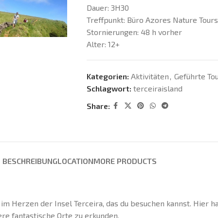
Dauer:
3H30
Treffpunkt:
Büro Azores Nature Tours
Stornierungen:
48 h vorher
Alter:
12+
Kategorien:
Aktivitäten
,
Geführte To
Schlagwort:
terceiraisland
Share:
BESCHREIBUNG
LOCATION
MORE PRODUCTS
m Herzen der Insel Terceira, das du besuchen kannst. Hier ha
re fantastische Orte zu erkunden.