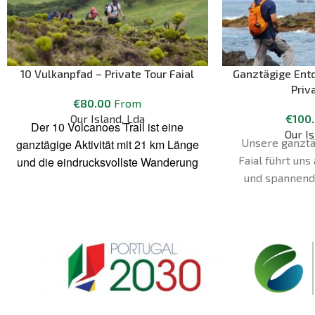
10 Vulkanpfad – Private Tour Faial
Ganztägige Entd
Priv
€
80.00
From
Our Island, Lda
€
100
Der 10 Volcanoes Trail ist eine
Our Is
Unsere ganztä
ganztägige Aktivität mit 21 km Länge
Faial führt uns
und die eindrucksvollste Wanderung
und spannend
auf Faial. Während der Aktivität
Insel. Wir werd
werden wir eine Menge von der Insel
Faial, den Vulk
sehen. Die Wanderung führt zu den
Fajã da Praia d
zwei bekanntesten
andere Orte 
Sehenswürdigkeiten Faials: Caldeira
Reiseroute 
und der Vulkan Capelinhos.
Überr