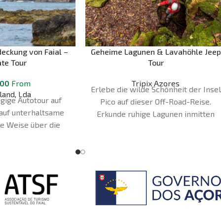
eckung von Faial –
Geheime Lagunen & Lavahöhle Jeep
ate Tour
Tour
.00
From
Tripix Azores
Erlebe die wilde Schönheit der Insel
land, Lda
gige Autotour auf
Pico auf dieser Off-Road-Reise.
 auf unterhaltsame
Erkunde ruhige Lagunen inmitten
e Weise über die
von Vulkankratern auf der Achada-
en die Caldeira do
Hochebene und bestaune Portugals
an Capelinhos, die
größte Lavaröhre sowie weitere
o Norte und einige
unglaubliche Höhlen. Entdecke
besuchen. Unsere
atemberaubende Landschaften und
ist immer eine
die geologischen Wunder, die diese
aschung.
magische Insel ausmachen.
Dauer: 8
Stunden Treffpunkt: Tripix Azoren