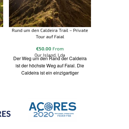
Rund um den Caldeira Trail – Private
Sonnenaufgan
Tour auf Faial
& Piquinho
höc
€
50.00
From
Our Island, Lda
go
Der Weg um den Rand der Caldeira
Wandere zu
ist der höchste Weg auf Faial. Die
Pico (2351
Caldeira ist ein einzigartiger
unvergessl
vulkanischer Einsturzkrater, denn die
vom höchst
große Höhe ermöglicht eine
geologische Interpretation der
meisten Merkmale von Faial. Das
Innere der Caldeira ist eines der
wichtigsten Naturschutzgebiete auf
den Azoren.