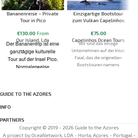
Bananenreise – Private
Einzigartige Bootstour
Tour in Pico
zum Vulkan Capelinhos
€
130.00
From
€
75.00
Our Island, Lda
Capelinhos Ocean Tours
Der Bananentrip ist eine
Wir sind das einzige
ganztägige kulturelle
Unternehmen auf der Insel
Faial, das die originellen
Tour auf der Insel Pico.
Bootstouren namens
Normalerweise
"Capelinhos Ocean Tours"
konzentrieren wir uns auf
anbietet. Als Partner des
die Südküste der Insel
Naturparks der Azoren und
Pico. Wir lernen etwas
des Geoparque Açores
GUIDE TO THE AZORES
über die Weinkultur und
möchten wir mit dir die
die Weinberge, die zum
INFO
einzigartige Schönheit
UNESCO-Welterbe
unserer Insel und des
PARTNERS
gehören. Und wir werden
Naturdenkmals Vulkan
Copyright © 2019 - 2026 Guide to the Azores
die Bedeutung der
Capelinhos teilen. Die Fahrt
A project by OceaNetwork, LDA - Horta, Açores - Portugal -
Walfangkultur auf den
wird mit anderen