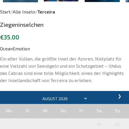
Start
Alle Inseln
Terceira
Ziegeninselchen
€
35.00
OceanEmotion
Ein alter Vulkan, die größte Insel der Azoren, Nistplatz für
eine Vielzahl von Seevögeln und ein Schutzgebiet – Ilhéus
das Cabras sind eine tolle Möglichkeit, eines der Highlights
der Insellandschaft von Terceira zu erleben.
❯
Mo
Di
Mi
Do
Fr
Sa
So
01
02