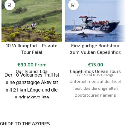
10 Vulkanpfad – Private
Einzigartige Bootstour
Tour Faial
zum Vulkan Capelinhos
€
80.00
From
€
75.00
Our Island, Lda
Capelinhos Ocean Tours
Der 10 Volcanoes Trail ist
Wir sind das einzige
d
eine ganztägige Aktivität
Unternehmen auf der Insel
Faial, das die originellen
mit 21 km Länge und die
Bootstouren namens
eindrucksvollste
"Capelinhos Ocean Tours"
Wanderung auf Faial.
anbietet. Als Partner des
Während der Aktivität
Naturparks der Azoren und
werden wir eine Menge
des Geoparque Açores
GUIDE TO THE AZORES
von der Insel sehen. Die
möchten wir mit dir die