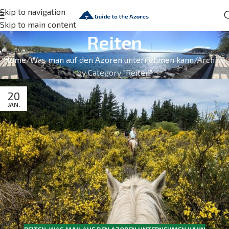
Skip to navigation
Skip to main content
Reiten
Home
Was man auf den Azoren unternehmen kann
Archive
by Category "Reiten"
20
JAN.