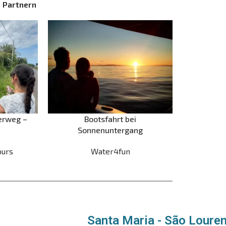
 Partnern
erweg –
Bootsfahrt bei
a
Sonnenuntergang
ours
Water4fun
Santa Maria - São Loure