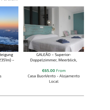
teigung
GALEÃO – Superior-
2351m) –
Doppelzimmer, Meerblick,
 Gipfel
eigenes Bad
€
65.00
From
s
Casa BuonVento - Alojamento
Local