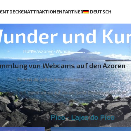
S
ENTDECKEN
ATTRAKTIONEN
PARTNER
DEUTSCH
Wunder und Kur
Home
Azoren-Wunder
ammlung von Webcams auf den Azoren
Besitzt du selbst eine Webcam?
 mit uns auf
, damit wir es auf dieser Seite hinzufügen können!
Pico - Lajes do Pico