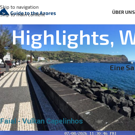
Skip to navigation
ÜBER UN
Skip to main content
Highlights, 
Eine S
Nimm Kontakt
Faial - Vulkan Capelinhos