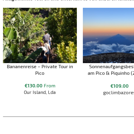
Bananenreise – Private Tour in
Sonnenaufgangsbes
Pico
am Pico & Piquinho (
Portugals höchstem
€
130.00
From
€
109.00
Our Island, Lda
goclimbazore