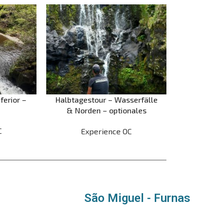
ferior –
Halbtagestour – Wasserfälle
& Norden – optionales
Schwimmen am Poço do
C
Experience OC
Bacalhau
São Miguel - Furnas