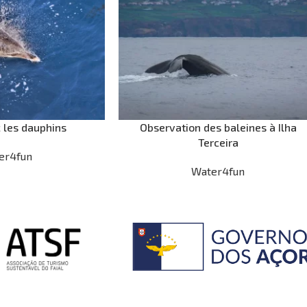
 les dauphins
Observation des baleines à Ilha
Terceira
er4fun
Water4fun