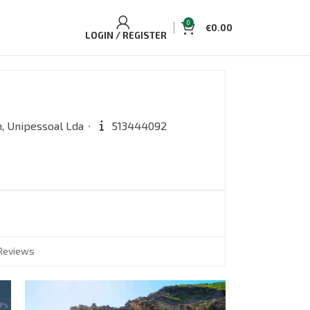
0
€
0.00
LOGIN / REGISTER
, Unipessoal Lda
513444092
Reviews