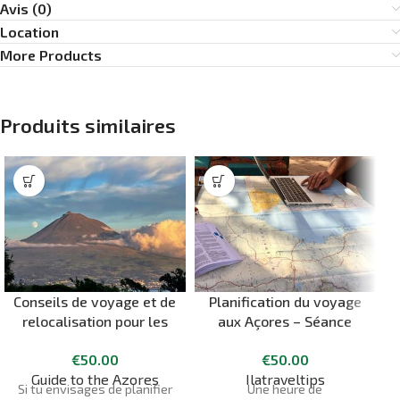
Avis (0)
Location
More Products
Produits similaires
Conseils de voyage et de
Planification du voyage
relocalisation pour les
aux Açores – Séance
Açores – appel vidéo
privée
€
50.00
€
50.00
d’une heure
Guide to the Azores
Ilatraveltips
Si tu envisages de planifier
Une heure de