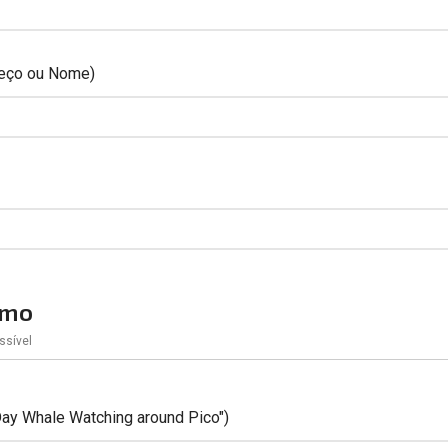
ereço ou Nome)
smo
ssível
Day Whale Watching around Pico")