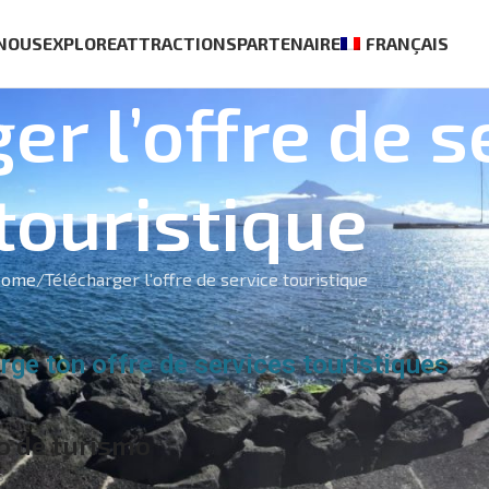
 NOUS
EXPLORE
ATTRACTIONS
PARTENAIRE
FRANÇAIS
er l’offre de s
touristique
ome
Télécharger l’offre de service touristique
rge ton offre de services touristiques
o de turismo
s