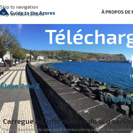
Skip to navigation
À PROPOS DE
Skip to main content
Télécharg
H
Étape 2 de 2
Télécha
Carregue as informações do seu serviç
Primeiro precisamos de saber a que empresa iremos pagar as suas comissõe