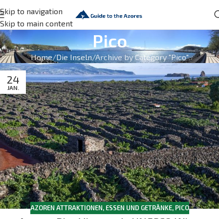
Skip to navigation
Skip to main content
Pico
Home
Die Inseln
Archive by Category "Pico"
24
JAN.
AZOREN ATTRAKTIONEN
,
ESSEN UND GETRÄNKE
,
PICO