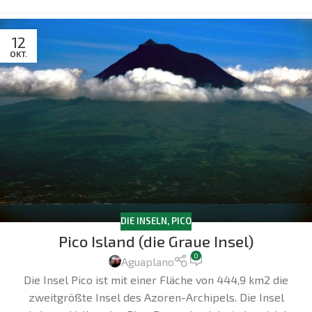
12
OKT.
DIE INSELN
,
PICO
Pico Island (die Graue Insel)
0
Aguaplano
Die Insel Pico ist mit einer Fläche von 444,9 km2 die
zweitgrößte Insel des Azoren-Archipels. Die Insel