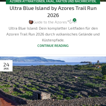
AZOREN ATTRAKTIONEN
,
FAIAL
,
FAKTEN UND NACHRICHTEN
,
Ultra Blue Island by Azores Trail Run
WANDERN
2026
0
Guide to the Azores
Ultra Blue Island: Dein kompletter Leitfaden für den
Azoren Trail Run 2026 durch vulkanisches Gelände und
Küstenpfade.
CONTINUE READING
24
JAN.