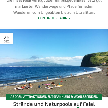
Die Insel Faial verfügt über ein ausgedehntes Netz gut
markierter Wanderwege und Pfade für jeden
Wanderer, vom Ungeübten bis zum Ultrafitten.
CONTINUE READING
26
DEZ.
AZOREN ATTRAKTIONEN
,
ENTSPANNUNG & WOHLBEFINDEN
,
Strände und Naturpools auf Faial
FAIAL