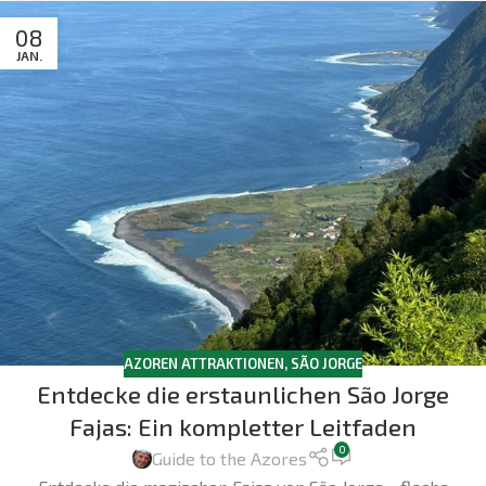
08
JAN.
AZOREN ATTRAKTIONEN
,
SÃO JORGE
Entdecke die erstaunlichen São Jorge
Fajas: Ein kompletter Leitfaden
0
Guide to the Azores