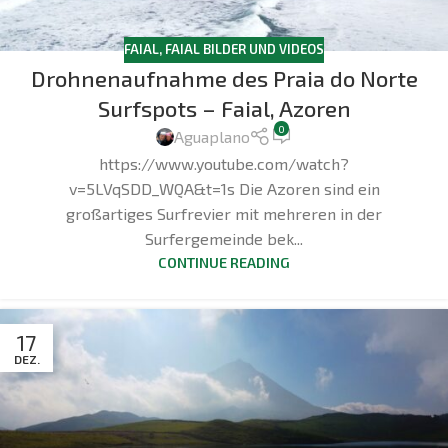
FAIAL
,
FAIAL BILDER UND VIDEOS
Drohnenaufnahme des Praia do Norte
Surfspots – Faial, Azoren
0
Aguaplano
https://www.youtube.com/watch?
v=5LVqSDD_WQA&t=1s Die Azoren sind ein
großartiges Surfrevier mit mehreren in der
Surfergemeinde bek...
CONTINUE READING
17
DEZ.