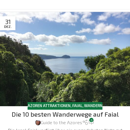
31
DEZ.
AZOREN ATTRAKTIONEN
,
FAIAL
,
WANDERN
Die 10 besten Wanderwege auf Faial
0
Guide to the Azores