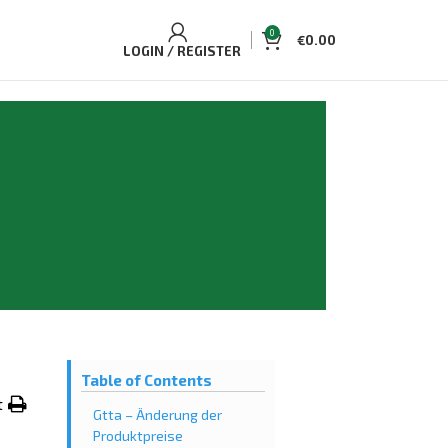
0
€
0.00
LOGIN / REGISTER
Table of Contents
t
Gtta – Änderung der
Produktpreise