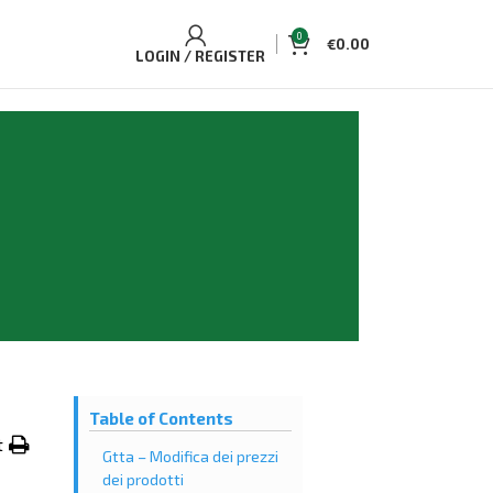
0
€
0.00
LOGIN / REGISTER
Table of Contents
t
Gtta – Modifica dei prezzi
dei prodotti