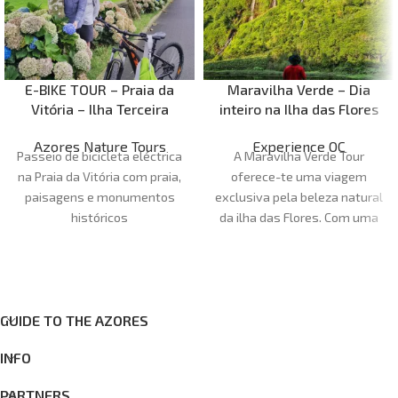
E-BIKE TOUR – Praia da
Maravilha Verde – Dia
Vitória – Ilha Terceira
inteiro na Ilha das Flores
Azores Nature Tours
Experience OC
Passeio de bicicleta eléctrica
A Maravilha Verde Tour
na Praia da Vitória com praia,
oferece-te uma viagem
paisagens e monumentos
exclusiva pela beleza natural
históricos
da ilha das Flores. Com uma
duração de 7 horas, esta
excursão é perfeita para
quem fica pouco tempo na
ilha. Os nossos guias são
locais e certificados pela
GUIDE TO THE AZORES
Experience OC, e partilharão
INFO
todo o seu conhecimento
sobre as espécies endémicas
PARTNERS