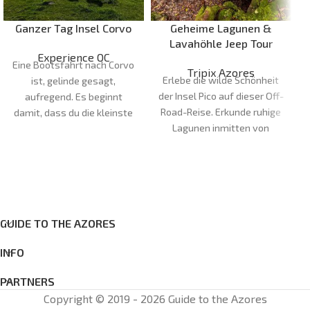
Ganzer Tag Insel Corvo
Geheime Lagunen &
Lavahöhle Jeep Tour
Experience OC
Eine Bootsfahrt nach Corvo
Tripix Azores
Erlebe die wilde Schönheit
ist, gelinde gesagt,
der Insel Pico auf dieser Off-
aufregend. Es beginnt
Road-Reise. Erkunde ruhige
damit, dass du die kleinste
Lagunen inmitten von
Insel der Azoren
Vulkankratern auf der
kennenlernst. Der Tag
Achada-Hochebene und
beginnt in unserem Laden
bestaune Portugals größte
gegenüber dem Flughafen
Lavaröhre sowie weitere
Santa Cruz das Flores oder
unglaubliche Höhlen.
am Abfahrtshafen.
GUIDE TO THE AZORES
Entdecke atemberaubende
Dauer:
5h
Landschaften und die
Treffpunkt:
Santa Cruz das
INFO
geologischen Wunder, die
Flores
diese magische Insel
Stornierungen:
PARTNERS
ausmachen.
Dauer: 8
Stornierungen, die weniger
Copyright © 2019 - 2026 Guide to the Azores
Stunden Treffpunkt: Tripix