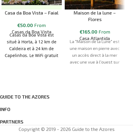
Casa da Boa Vista – Faial
Maison de la lune –
Flores
€
50.00
From
Casas da Boa Vista
€
165.00
From
Casas da Boa Vista est
Casa Atlantida
situé à Horta, à 12 km de
La "Maison de la Lune" est
Caldeira et à 24 km de
une maison en pierre avec
Capelinhos. Le WiFi gratuit
un accès direct à la mer
est proposé dans
avec une vue à l'ouest sur
l'ensemble de la propriété.
l'océan et le coucher de
Les logements sont dotés
soleil et au nord sur les
d'un coin salon. Certains
montagnes. Toutes ces
logements comprennent
vues peuvent être
une terrasse et/ou un
appréciées depuis le jardin
GUIDE TO THE AZORES
balcon avec vue sur la mer
ou le balcon. Une maison
INFO
ou les montagnes. Il y a
confortable pour 6
également une cuisine,
personnes, elle fait 70m2
PARTNERS
équipée d'un four, d'un
et dispose de 3 chambres,
Copyright © 2019 - 2026 Guide to the Azores
micro-ondes et d'un grille-
dont 2 avec des lits doubles