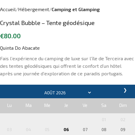
Accueil
Hébergement
Camping et Glamping
Crystal Bubble – Tente géodésique
€
80.00
Quinta Do Abacate
Fais l’expérience du camping de luxe sur l’île de Terceira avec
des tentes géodésiques qui offrent le confort d’un hôtel
après une journée d’exploration de ce paradis portugais.
❯
Lu
Ma
Me
Je
Ve
Sa
Dim
01
02
03
04
05
06
07
08
09