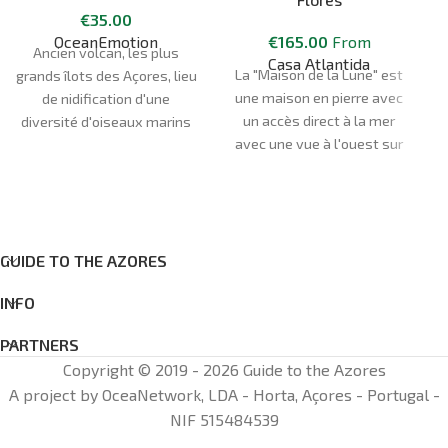
€
35.00
OceanEmotion
€
165.00
From
Ancien volcan, les plus
Casa Atlantida
La "Maison de la Lune" est
grands îlots des Açores, lieu
une maison en pierre avec
d
de nidification d'une
un accès direct à la mer
diversité d'oiseaux marins
avec une vue à l'ouest sur
et zone protégée, les Ilhéus
l'océan et le coucher de
das Cabras sont un
soleil et au nord sur les
excellent moyen de
montagnes. Toutes ces
découvrir l'un des points
vues peuvent être
forts des paysages de l'île
appréciées depuis le jardin
GUIDE TO THE AZORES
de Terceira.
ou le balcon. Une maison
INFO
confortable pour 6
personnes, elle fait 70m2
PARTNERS
et dispose de 3 chambres,
Copyright © 2019 - 2026 Guide to the Azores
dont 2 avec des lits doubles
A project by OceaNetwork, LDA - Horta, Açores - Portugal -
et l'autre 2 lits simples.
NIF 515484539