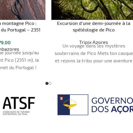
a montagne Pico :
Excursion d’une demi-journée à la
 du Portugal – 2351
spéléologie de Pico
ètres
Tripix Azores
79.00
Un voyage dans les mystères
mbazores
e journée jusqu'au
souterrains de Pico Mets ton casque
 Pico (2351 m), le
et rejoins la tribu pour une aventure
met du Portugal !
souterraine inoubliable ! Aventure-
toi au plus profond des mystérieux
tunnels de lave sous l'île de Pico, en
explorant des cavités volcaniques
rarement vues par d'autres.
Durée
- 3 heures Point de rencontre -
Bureau Tripix des Açores