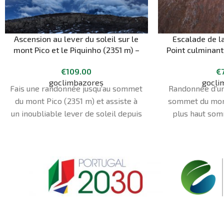
Ascension au lever du soleil sur le
Escalade de l
mont Pico et le Piquinho (2351 m) –
Point culminant
le plus haut sommet du Portugal
m
€
109.00
€
goclimbazores
gocli
Fais une randonnée jusqu'au sommet
Randonnée d'un
du mont Pico (2351 m) et assiste à
sommet du mont
un inoubliable lever de soleil depuis
plus haut som
le point le plus élevé du Portugal !