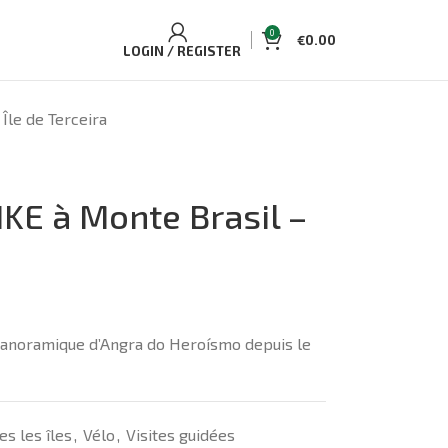
0
€
0.00
LOGIN / REGISTER
Île de Terceira
IKE à Monte Brasil –
 panoramique d’Angra do Heroísmo depuis le
es les îles
,
Vélo
,
Visites guidées