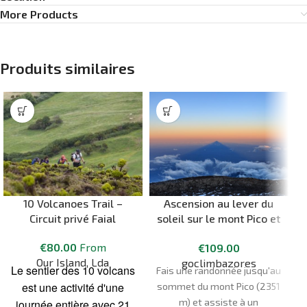
More Products
Produits similaires
10 Volcanoes Trail –
Ascension au lever du
Circuit privé Faial
soleil sur le mont Pico et
le Piquinho (2351 m) – le
€
80.00
From
€
109.00
plus haut sommet du
Our Island, Lda
goclimbazores
Portugal
Le sentier des 10 volcans
Fais une randonnée jusqu'au
est une activité d'une
sommet du mont Pico (2351
m) et assiste à un
journée entière avec 21