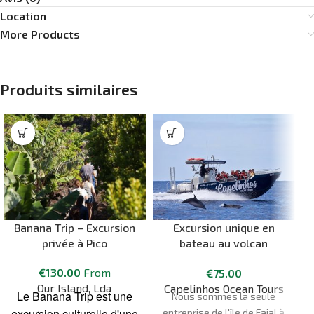
Location
More Products
Produits similaires
Banana Trip – Excursion
Excursion unique en
privée à Pico
bateau au volcan
Capelinhos
€
130.00
From
€
75.00
Our Island, Lda
Capelinhos Ocean Tours
Le Banana Trip est une
Nous sommes la seule
excursion culturelle d'une
entreprise de l'île de Faial à