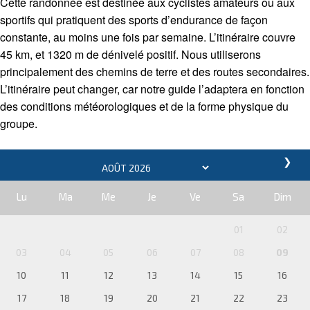
Cette randonnée est destinée aux cyclistes amateurs ou aux
sportifs qui pratiquent des sports d’endurance de façon
constante, au moins une fois par semaine. L’itinéraire couvre
45 km, et 1320 m de dénivelé positif. Nous utiliserons
principalement des chemins de terre et des routes secondaires.
L’itinéraire peut changer, car notre guide l’adaptera en fonction
des conditions météorologiques et de la forme physique du
groupe.
❯
Lu
Ma
Me
Je
Ve
Sa
Dim
01
02
03
04
05
06
07
08
09
10
11
12
13
14
15
16
17
18
19
20
21
22
23