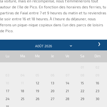
la voiture, mais en récompense, nous t’emmènerons tout
autour de l’île de Pico. En fonction des horaires des ferries, tu
partiras de Faial entre 7 et 9 heures du matin et tu reviendras
le soir entre 16 et 18 heures. À l’heure du déjeuner, nous
ferons un pique-nique copieux dans l’un des parcs de loisirs
de Pico.
❯
Lu
Ma
Me
Je
Ve
Sa
Dim
01
02
03
04
05
06
07
08
09
10
11
12
13
14
15
16
17
18
19
20
21
22
23
24
25
26
27
28
29
30
31