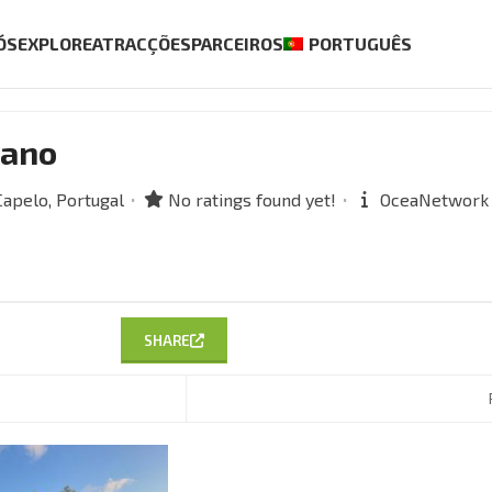
ÓS
EXPLORE
ATRACÇÕES
PARCEIROS
PORTUGUÊS
lano
Capelo,
Portugal
No ratings found yet!
OceaNetwork
SHARE