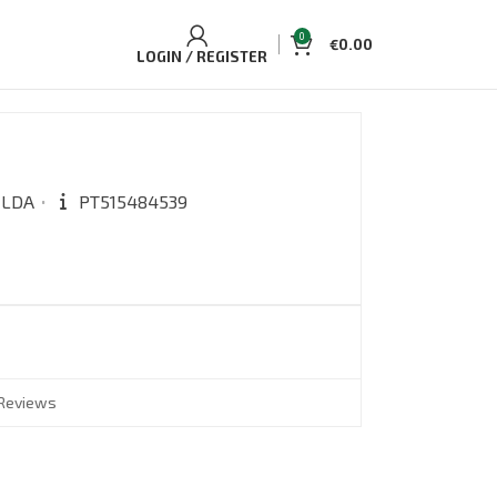
0
€
0.00
LOGIN / REGISTER
 LDA
PT515484539
Reviews