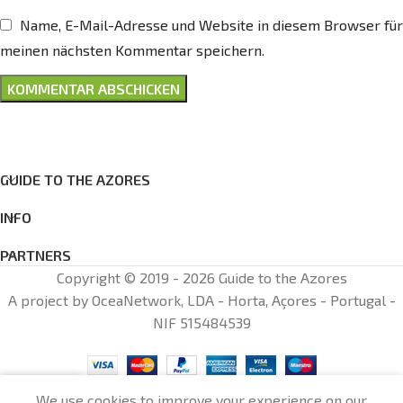
Name, E-Mail-Adresse und Website in diesem Browser für
meinen nächsten Kommentar speichern.
GUIDE TO THE AZORES
INFO
PARTNERS
Copyright © 2019 - 2026 Guide to the Azores
A project by OceaNetwork, LDA - Horta, Açores - Portugal -
NIF 515484539
0
We use cookies to improve your experience on our