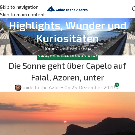
Skip to navigation
Skip to main content
Highlights, Wunder und
Kuriositäten
Home
Die Inseln
Faial
FAIAL
,
FAIAL BILDER UND VIDEOS
Die Sonne geht über Capelo auf
Faial, Azoren, unter
0
Guide to the Azores
On 25. Dezember 2021