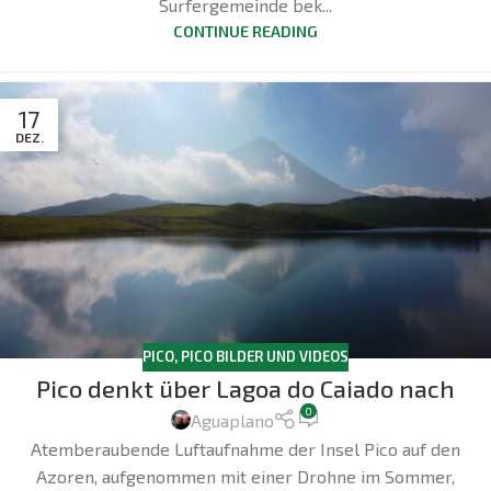
Surfergemeinde bek...
CONTINUE READING
17
DEZ.
PICO
,
PICO BILDER UND VIDEOS
Pico denkt über Lagoa do Caiado nach
0
Aguaplano
Atemberaubende Luftaufnahme der Insel Pico auf den
Azoren, aufgenommen mit einer Drohne im Sommer,