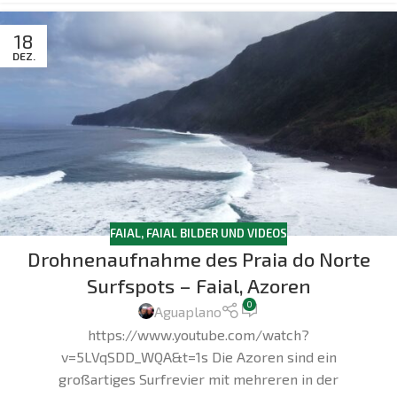
18
DEZ.
FAIAL
,
FAIAL BILDER UND VIDEOS
Drohnenaufnahme des Praia do Norte
Surfspots – Faial, Azoren
0
Aguaplano
https://www.youtube.com/watch?
v=5LVqSDD_WQA&t=1s Die Azoren sind ein
großartiges Surfrevier mit mehreren in der