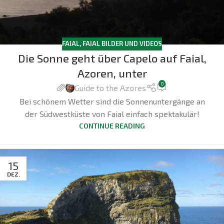
FAIAL
,
FAIAL BILDER UND VIDEOS
Die Sonne geht über Capelo auf Faial,
Azoren, unter
0
Guide to the Azores
Bei schönem Wetter sind die Sonnenuntergänge an
der Südwestküste von Faial einfach spektakulär!
CONTINUE READING
15
DEZ.