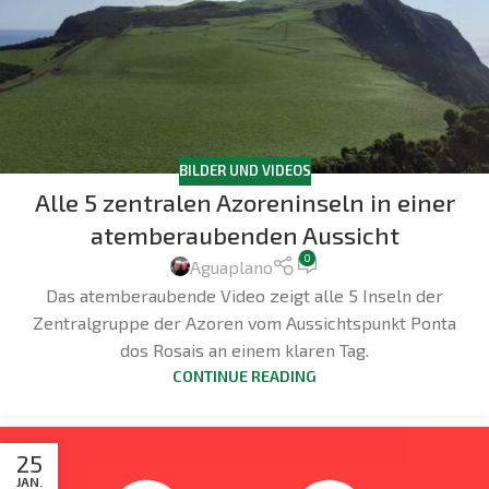
BILDER UND VIDEOS
Alle 5 zentralen Azoreninseln in einer
atemberaubenden Aussicht
0
Aguaplano
Das atemberaubende Video zeigt alle 5 Inseln der
Zentralgruppe der Azoren vom Aussichtspunkt Ponta
dos Rosais an einem klaren Tag.
CONTINUE READING
25
JAN.