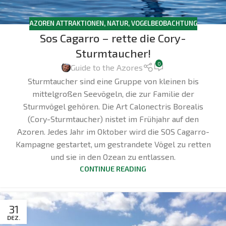
AZOREN ATTRAKTIONEN
,
NATUR
,
VOGELBEOBACHTUNG
Sos Cagarro – rette die Cory-
Sturmtaucher!
0
Guide to the Azores
Sturmtaucher sind eine Gruppe von kleinen bis
mittelgroßen Seevögeln, die zur Familie der
Sturmvögel gehören. Die Art Calonectris Borealis
(Cory-Sturmtaucher) nistet im Frühjahr auf den
Azoren. Jedes Jahr im Oktober wird die SOS Cagarro-
Kampagne gestartet, um gestrandete Vögel zu retten
und sie in den Ozean zu entlassen.
CONTINUE READING
31
DEZ.