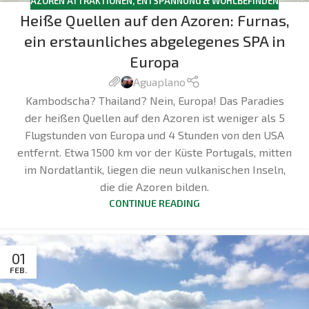
AZOREN ATTRAKTIONEN
,
ENTSPANNUNG & WOHLBEFINDEN
Heiße Quellen auf den Azoren: Furnas,
ein erstaunliches abgelegenes SPA in
Europa
Aguaplano
Kambodscha? Thailand? Nein, Europa! Das Paradies
der heißen Quellen auf den Azoren ist weniger als 5
Flugstunden von Europa und 4 Stunden von den USA
entfernt. Etwa 1500 km vor der Küste Portugals, mitten
im Nordatlantik, liegen die neun vulkanischen Inseln,
die die Azoren bilden.
CONTINUE READING
01
FEB.