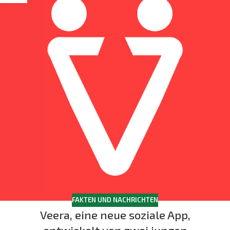
FAKTEN UND NACHRICHTEN
Veera, eine neue soziale App,
entwickelt von zwei jungen