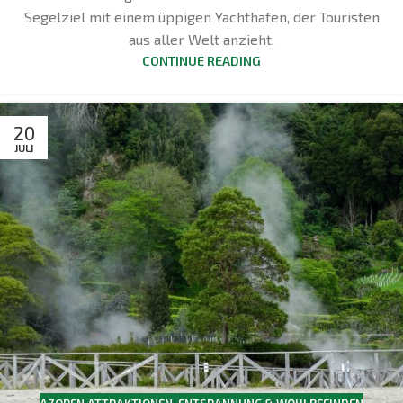
Segelziel mit einem üppigen Yachthafen, der Touristen
aus aller Welt anzieht.
CONTINUE READING
20
JULI