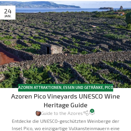
24
JAN.
AZOREN ATTRAKTIONEN
,
ESSEN UND GETRÄNKE
,
PICO
Azoren Pico Vineyards UNESCO Wine
Heritage Guide
0
Guide to the Azores
Entdecke die UNESCO-geschützten Weinberge der
Insel Pico, wo einzigartige Vulkansteinmauern eine