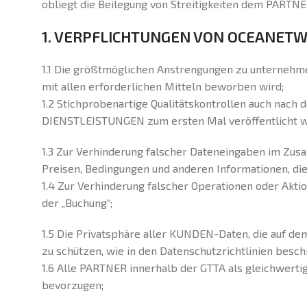
obliegt die Beilegung von Streitigkeiten dem PARTNE
1. VERPFLICHTUNGEN VON OCEANET
1.1 Die größtmöglichen Anstrengungen zu unternehm
mit allen erforderlichen Mitteln beworben wird;
1.2 Stichprobenartige Qualitätskontrollen auch na
DIENSTLEISTUNGEN zum ersten Mal veröffentlicht 
1.3 Zur Verhinderung falscher Dateneingaben im Zus
Preisen, Bedingungen und anderen Informationen, di
1.4 Zur Verhinderung falscher Operationen oder Ak
der „Buchung“;
1.5 Die Privatsphäre aller KUNDEN-Daten, die auf 
zu schützen, wie in den Datenschutzrichtlinien besch
1.6 Alle PARTNER innerhalb der GTTA als gleichwerti
bevorzugen;