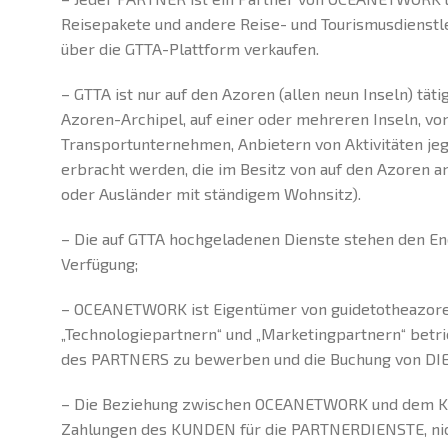
Reisepakete und andere Reise- und Tourismusdienst
über die GTTA-Plattform verkaufen.
– GTTA ist nur auf den Azoren (allen neun Inseln) tät
Azoren-Archipel, auf einer oder mehreren Inseln, von
Transportunternehmen, Anbietern von Aktivitäten jeg
erbracht werden, die im Besitz von auf den Azoren 
oder Ausländer mit ständigem Wohnsitz).
– Die auf GTTA hochgeladenen Dienste stehen den E
Verfügung;
– OCEANETWORK ist Eigentümer von guidetotheazores.
„Technologiepartnern“ und „Marketingpartnern“ be
des PARTNERS zu bewerben und die Buchung von DI
– Die Beziehung zwischen OCEANETWORK und dem KU
Zahlungen des KUNDEN für die PARTNERDIENSTE, nich