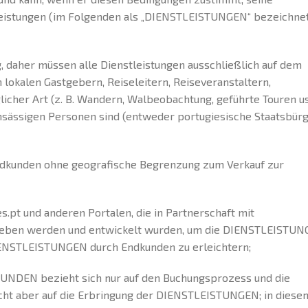
leistungen (im Folgenden als „DIENSTLEISTUNGEN“ bezeichne
ig, daher müssen alle Dienstleistungen ausschließlich auf dem
 lokalen Gastgebern, Reiseleitern, Reiseveranstaltern,
licher Art (z. B. Wandern, Walbeobachtung, geführte Touren u
ansässigen Personen sind (entweder portugiesische Staatsbür
ndkunden ohne geografische Begrenzung zum Verkauf zur
pt und anderen Portalen, die in Partnerschaft mit
trieben werden und entwickelt wurden, um die DIENSTLEISTU
ENSTLEISTUNGEN durch Endkunden zu erleichtern;
NDEN bezieht sich nur auf den Buchungsprozess und die
t aber auf die Erbringung der DIENSTLEISTUNGEN; in diesem