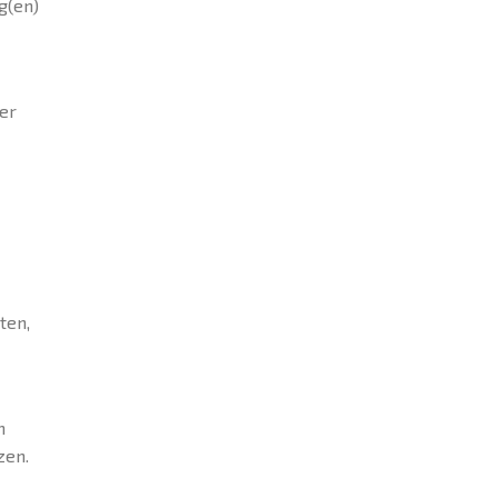
g(en)
er
ten,
n
zen.