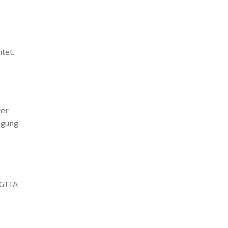
tet.
ter
ngung
 GTTA