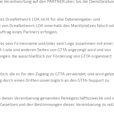
die Verantwortung auf den PARTNER über, bis die Dienstleistun
ass OceaNetwork LDA nicht für alle Dateneingabe- und
e von OceaNetwork LDA innerhalb des Marktplatzes falsch od
uftrag eines Partners erfolgen;
dass sein Firmenname und/oder sein Logo zusammen mit einer
Liste und anderen Seiten von GTTA angezeigt wird und von
gen, die ausschließlich zur Förderung von GTTA organisiert
lich, die er für den Zugang zu GTTA verwendet, und wird gebe
g durch einen Dritten unverzüglich an den GTTA-Support zu
 in dieser Vereinbarung genannten Reisegeschäftszwecke und i
n Gesetzen und den Bestimmungen dieser Vereinbarung zu nut