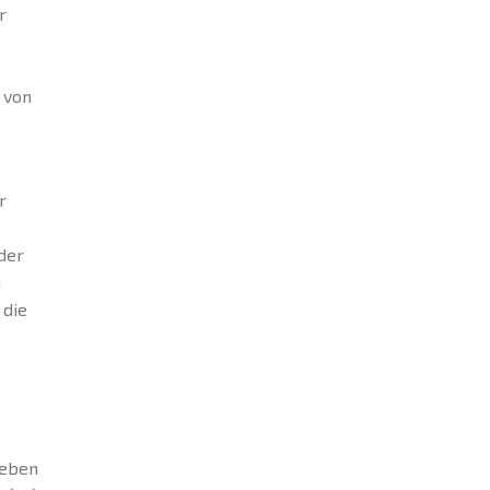
r
 von
r
der
n
 die
geben