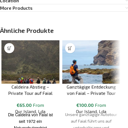
Location
More Products
Ähnliche Produkte
Caldeira Abstieg –
Ganztägige Entdeckung
Private Tour auf Faial
von Faial – Private Tour
€
65.00
From
€
100.00
From
Our Island, Lda
Our Island, Lda
Die Caldeira von Faial ist
Unsere ganztägige Autotour
d
seit 1972 ein
auf Faial führt uns auf
Naturschutzgebiet
unterhaltsame und