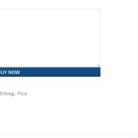
BUY NOW
HIking
,
Pico