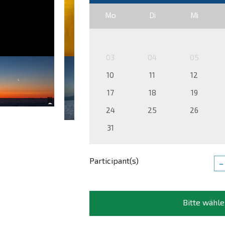
Mo
Di
Mi
03
04
05
10
11
12
17
18
19
24
25
26
31
Participant(s)
−
Bitte wähle