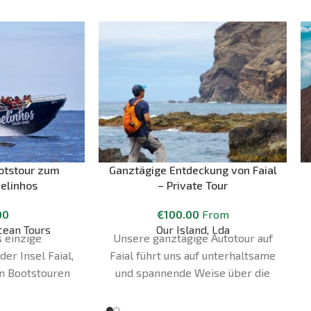
ootstour zum
Ganztägige Entdeckung von Faial
elinhos
– Private Tour
00
€
100.00
From
cean Tours
Our Island, Lda
s einzige
Unsere ganztägige Autotour auf
er Insel Faial,
Faial führt uns auf unterhaltsame
en Bootstouren
und spannende Weise über die
s Ocean Tours"
Insel. Wir werden die Caldeira do
Partner des
Faial, den Vulkan Capelinhos, die