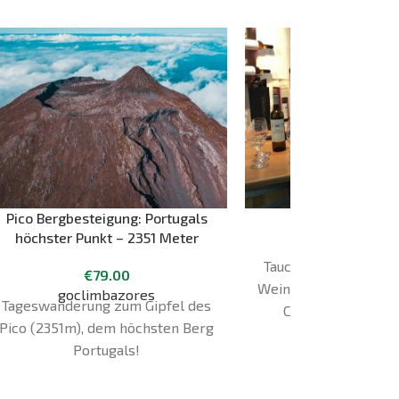
Pico Bergbesteigung: Portugals
Wein-Halbtage
höchster Punkt – 2351 Meter
Tripix Azor
Tauche ein in die Wel
€
79.00
Weine, die für ihren e
goclimbazores
Tageswanderung zum Gipfel des
Charakter und ihr
Pico (2351m), dem höchsten Berg
Geschichte bekannt 
Portugals!
erlebe sie hautnah
historische Weinberg