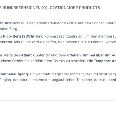
EIBUNG
REZENSIONEN (0)
LOCATION
MORE PRODUCTS
 Mountain
wo du einen atemberaubenden Blick auf den Sonnenunter
hstem Berg).
es
Pico-Berg (2351m)
und kommst rechtzeitig an, um den atember
nkrater
Dein Guide wird dir helfen, den besten Platz zu finden, wob
er Weite des
Atlantik
unter dir und dem
offenen Himmel über dir
. A
n einem Gebiet mit zerklüftetem Terrain zu schlafen.
Die Temperature
Sonnenaufgang
-ein wahrhaft magischer Moment, den du nicht verges
 Region, darunter auch von der unglaublichen Tatsache, dass du
schl