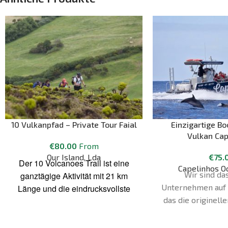
10 Vulkanpfad – Private Tour Faial
Einzigartige B
Vulkan Cap
€
80.00
From
Our Island, Lda
€
75.
Der 10 Volcanoes Trail ist eine
Capelinhos O
Wir sind da
ganztägige Aktivität mit 21 km
Unternehmen auf d
Länge und die eindrucksvollste
das die originell
Wanderung auf Faial. Während der
namens "Capelinho
Aktivität werden wir eine Menge
anbietet. Als 
von der Insel sehen. Die