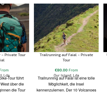
 – Private Tour
Trailrunning auf Faial – Private
ial
Tour
From
€
80.00
From
d, Lda
Our Island, Lda
ike-Tour führt
Trailrunning auf Faial ist eine tolle
 West über die
Möglichkeit, die Insel
eginnen die Tour
kennenzulernen. Der 10 Volcanoes
den am Vulkan
Trail ist wohl die beste
ischen werden
Mittelstrecken-Trailrunning-Route