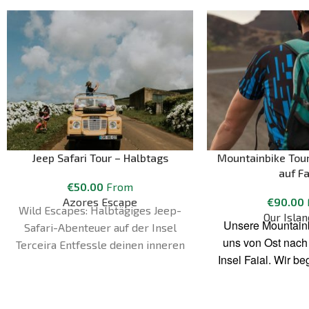
Jeep Safari Tour – Halbtags
Mountainbike Tour
auf Fa
€
50.00
From
Azores Escape
€
90.00
Wild Escapes: Halbtägiges Jeep-
Our Islan
Unsere Mountainb
Safari-Abenteuer auf der Insel
uns von Ost nach
Terceira Entfessle deinen inneren
Insel Faial. Wir b
Forscher. Schnall dich an und
in Horta und en
mach dich bereit für eine
Capelinhos. Dazw
adrenalingeladene Reise durch