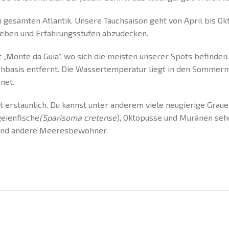
 gesamten Atlantik. Unsere Tauchsaison geht von April bis Ok
rlieben und Erfahrungsstufen abzudecken.
Monte da Guia“, wo sich die meisten unserer Spots befinden.
auchbasis entfernt. Die Wassertemperatur liegt in den Sommer
net.
st erstaunlich. Du kannst unter anderem viele neugierige Grau
eienfische
(Sparisoma cretense
), Oktopusse und Muränen sehe
 und andere Meeresbewohner.