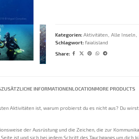
Kategorien:
Aktivitäten
,
Alle Inseln
,
Schlagwort:
faialisland
Share:
G
ZUSÄTZLICHE INFORMATIONEN
LOCATION
MORE PRODUCTS
ten Aktivitäten ist, warum probierst du es nicht aus? Du wir
ionsweise der Ausrüstung und die Zeichen, die zur Kommunik
Seite ist und sich bei jedem Schritt des Tauchgangs um dich 