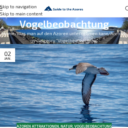
Skip to navigation
Skip to main content
Vogelbeobachtung
Home
Was man auf den Azoren unternehmen kann
Archive
by Category "Vogelbeobachtung"
02
JAN.
AZOREN ATTRAKTIONEN
,
NATUR
,
VOGELBEOBACHTUNG