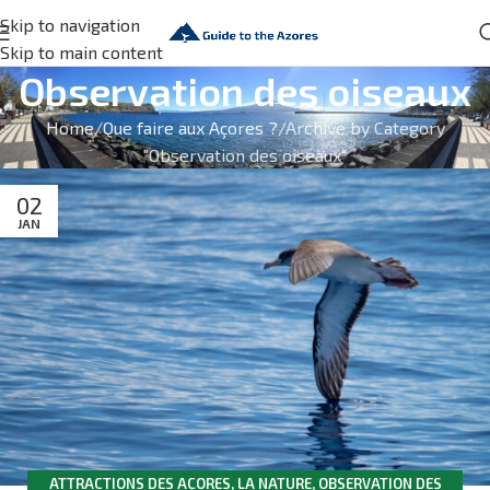
Skip to navigation
Skip to main content
Observation des oiseaux
Home
Que faire aux Açores ?
Archive by Category
"Observation des oiseaux"
02
JAN
ATTRACTIONS DES AÇORES
,
LA NATURE
,
OBSERVATION DES