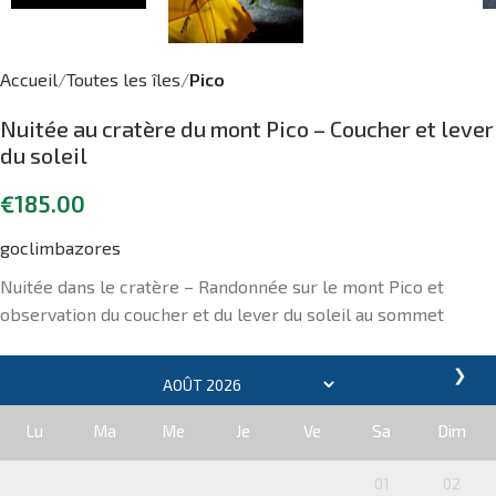
Accueil
Toutes les îles
Pico
Nuitée au cratère du mont Pico – Coucher et lever
du soleil
€
185.00
goclimbazores
Nuitée dans le cratère – Randonnée sur le mont Pico et
observation du coucher et du lever du soleil au sommet
❯
Lu
Ma
Me
Je
Ve
Sa
Dim
01
02