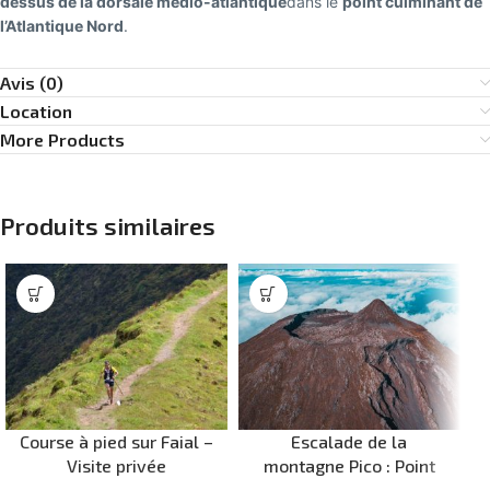
dessus de la dorsale médio-atlantique
dans le
point culminant de
l’Atlantique Nord
.
Avis (0)
Location
More Products
Produits similaires
Course à pied sur Faial –
Escalade de la
Visite privée
montagne Pico : Point
culminant du Portugal –