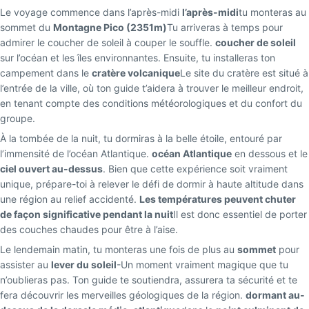
Le voyage commence dans l’après-midi
l’après-midi
tu monteras au
sommet du
Montagne Pico (2351m)
Tu arriveras à temps pour
admirer le coucher de soleil à couper le souffle.
coucher de soleil
sur l’océan et les îles environnantes. Ensuite, tu installeras ton
campement dans le
cratère volcanique
Le site du cratère est situé à
l’entrée de la ville, où ton guide t’aidera à trouver le meilleur endroit,
en tenant compte des conditions météorologiques et du confort du
groupe.
À la tombée de la nuit, tu dormiras à la belle étoile, entouré par
l’immensité de l’océan Atlantique.
océan Atlantique
en dessous et le
ciel ouvert au-dessus
. Bien que cette expérience soit vraiment
unique, prépare-toi à relever le défi de dormir à haute altitude dans
une région au relief accidenté.
Les températures peuvent chuter
de façon significative pendant la nuit
Il est donc essentiel de porter
des couches chaudes pour être à l’aise.
Le lendemain matin, tu monteras une fois de plus au
sommet
pour
assister au
lever du soleil
-Un moment vraiment magique que tu
n’oublieras pas. Ton guide te soutiendra, assurera ta sécurité et te
fera découvrir les merveilles géologiques de la région.
dormant au-