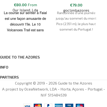
€
80.00
From
€
79.00
2351 mètres
Our Island, Lda
goclimbazores
La course sur sentier à Faial
Randonnée d'une journée
est une façon amusante de
jusqu'au sommet du mont
découvrir l'île. Le 10
Pico (2351 m), le plus haut
sommet du Portugal !
Volcanoes Trail est sans
doute le meilleur itinéraire
de trail running de moyenne
distance sur Faial et fait
d'ailleurs partie de la course
GUIDE TO THE AZORES
Azores Trail Run. Ce sentier
offre un moyen facile de
INFO
visiter l'île pour ceux qui
emportent leurs chaussures
PARTNERS
de course partout où ils
Copyright © 2019 - 2026 Guide to the Azores
vont.
A project by OceaNetwork, LDA - Horta, Açores - Portugal -
NIF 515484539