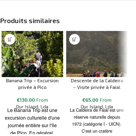
Produits similaires
Banana Trip – Excursion
Descente de la Caldeira
privée à Pico
– Visite privée à Faial
€
130.00
From
€
65.00
From
Our Island, Lda
Our Island, Lda
Le Banana Trip est une
La Caldeira de Faial est une
réserve naturelle depuis
excursion culturelle d'une
1972 (catégorie I - UICN).
journée entière sur l'île
C'est un cratère
de Pico. En général,