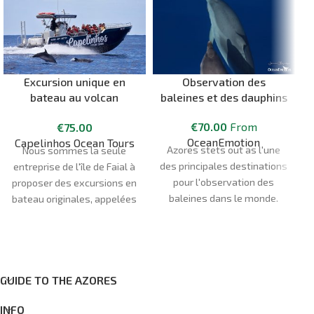
Excursion unique en
Observation des
bateau au volcan
baleines et des dauphins
Capelinhos
€
70.00
From
€
75.00
OceanEmotion
Capelinhos Ocean Tours
A
zores
st
et
s
out as
l'une
Nous sommes la seule
des principales destinations
entreprise de l'île de Faial à
pour l'observation des
proposer des excursions en
e
baleines dans le monde.
bateau originales, appelées
Avec une présence
"Capelinhos Ocean Tours".
enregistrée de 28 espèces
En tant que partenaire du
de baleines et de dauphins,
Parc Naturel des Açores et
c
omprenant environ 33 %
de Geoparque Açores, nous
des espèces de cétacés
voulons partager avec toi la
GUIDE TO THE AZORES
reconnues dans le monde.
beauté unique de notre île
INFO
Point de rencontre : Marina
et le monument naturel