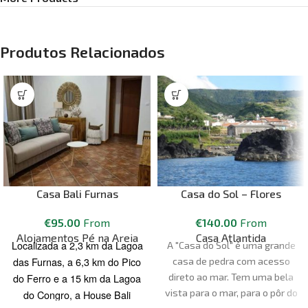
Produtos Relacionados
Casa Bali Furnas
Casa do Sol – Flores
€
95.00
From
€
140.00
From
Alojamentos Pé na Areia
Casa Atlantida
Localizada a 2,3 km da Lagoa
A "Casa do Sol" é uma grande
das Furnas, a 6,3 km do Pico
casa de pedra com acesso
do Ferro e a 15 km da Lagoa
direto ao mar. Tem uma bela
vista para o mar, para o pôr do
do Congro, a House Bali