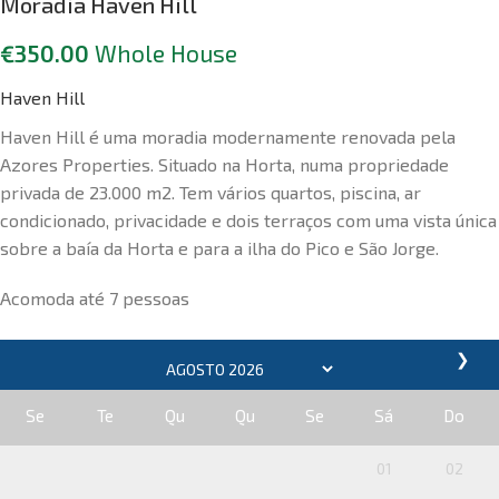
Moradia Haven Hill
€
350.00
Whole House
Haven Hill
Haven Hill é uma moradia modernamente renovada pela
Azores Properties. Situado na Horta, numa propriedade
privada de 23.000 m2. Tem vários quartos, piscina, ar
condicionado, privacidade e dois terraços com uma vista única
sobre a baía da Horta e para a ilha do Pico e São Jorge.
Acomoda até 7 pessoas
❯
Se
Te
Qu
Qu
Se
Sá
Do
01
02