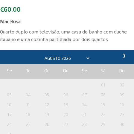
€
60.00
Mar Rosa
Quarto duplo com televisão, uma casa de banho com duche
italiano e uma cozinha partilhada por dois quartos
❯
Se
Te
Qu
Qu
Se
Sá
Do
01
02
03
04
05
06
07
08
09
10
11
12
13
14
15
16
17
18
19
20
21
22
23
24
25
26
27
28
29
30