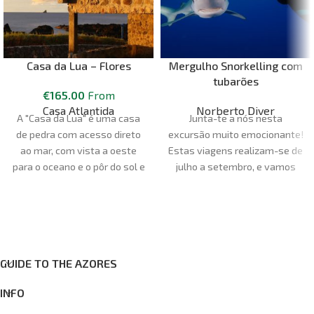
Casa da Lua – Flores
Mergulho Snorkelling com
tubarões
€
165.00
From
Casa Atlantida
Norberto Diver
A "Casa da Lua" é uma casa
Junta-te a nós nesta
de pedra com acesso direto
excursão muito emocionante!
ao mar, com vista a oeste
Estas viagens realizam-se de
para o oceano e o pôr do sol e
julho a setembro, e vamos
a norte para as montanhas.
para o local de mergulho em
Todas estas vistas podem
barcos semi-rígidos, por isso
ser apreciadas a partir do
é uma viagem de meio dia.
jardim ou da varanda. Casa
Nesta viagem, terás a
confortável para 6 pessoas,
oportunidade de ver um dos
GUIDE TO THE AZORES
tem 70m2 e 3 quartos, 2 dos
peixes mais rápidos do
quais com camas de casal e
oceano, o tubarão azul
INFO
os outros 2 com camas
(Prionace glauca). É uma
individuais.
experiência única na vida,