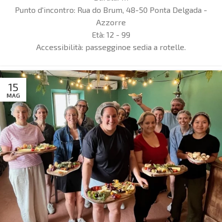
Punto d'incontro:
Rua do Brum, 48-50 Ponta Delgada -
Azzorre
Età:
12 - 99
Accessibilità: passeggino
e sedia a rotelle.
15
MAG