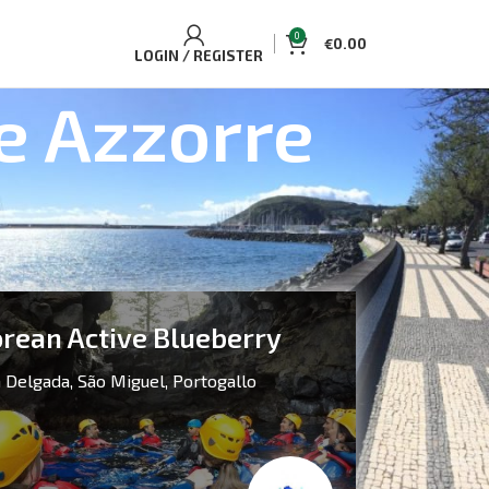
0
€
0.00
LOGIN / REGISTER
le Azzorre
ealizzato in esclusiva per te da
rean Active Blueberry
 Delgada,
São Miguel,
Portogallo