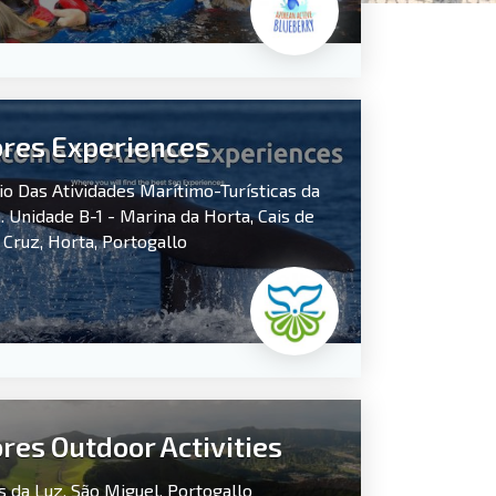
res Experiences
cio Das Atividades Marítimo-Turísticas da
. Unidade B-1 - Marina da Horta, Cais de
 Cruz,
Horta,
Portogallo
res Outdoor Activities
s da Luz,
São Miguel,
Portogallo