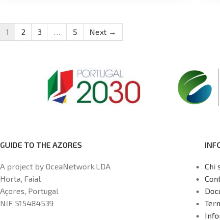
1
2
3
…
5
Next →
GUIDE TO THE AZORES
INF
A project by OceaNetwork,LDA
Chi 
Horta, Faial
Cont
Açores, Portugal
Doc
NIF 515484539
Term
Info