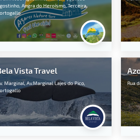
gostinho,
Angra do Heroísmo,
Terceira,
ortogallo
Bela Vista Travel
Azo
v. Marginal, Av.Marginal
Lajes do Pico,
Rua di
ortogallo