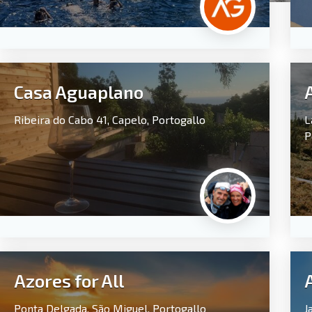
Casa Aguaplano
Ribeira do Cabo 41,
Capelo,
Portogallo
L
P
Azores for All
Ponta Delgada,
São Miguel,
Portogallo
J