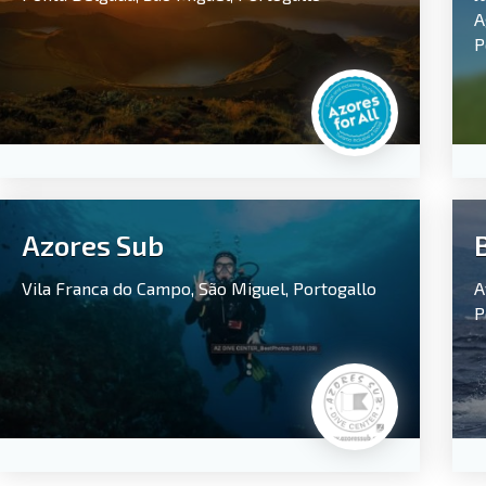
A
P
Azores Sub
Vila Franca do Campo,
São Miguel,
Portogallo
A
P