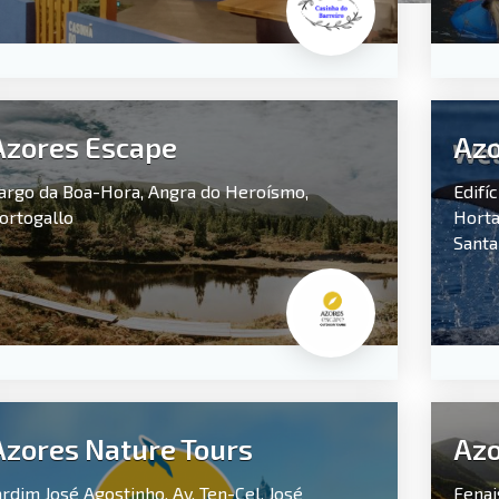
Azores Escape
Azo
argo da Boa-Hora,
Angra do Heroísmo,
Edifí
ortogallo
Horta
Santa
Azores Nature Tours
Azo
ardim José Agostinho, Av. Ten-Cel. José
Fenai