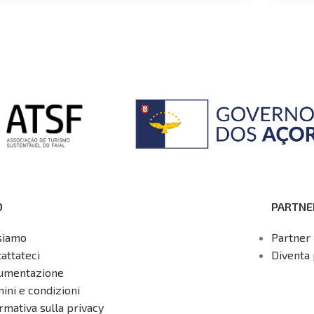
O
PARTNE
siamo
Partner 
attateci
Diventa 
umentazione
ini e condizioni
rmativa sulla privacy