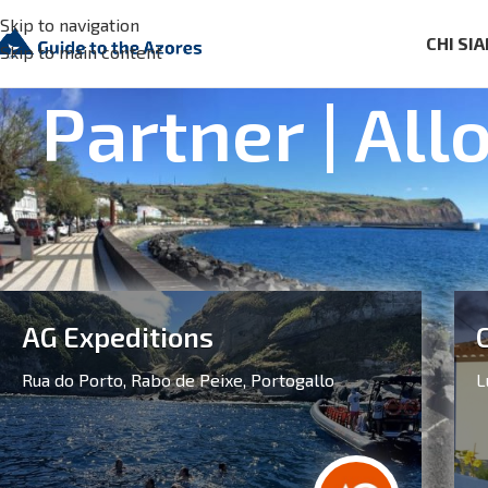
Skip to navigation
CHI SI
Skip to main content
Partner | All
Esplora il nostro elenco crescente di partn
AG Expeditions
Rua do Porto,
Rabo de Peixe,
Portogallo
L