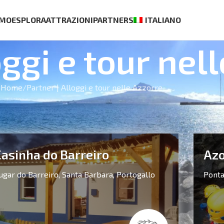
AMO
ESPLORA
ATTRAZIONI
PARTNERS
ITALIANO
oggi e tour nel
Home
Partner | Alloggi e tour nelle Azzorre
er che offrono alloggi e tour alle Azzorre. R
guide e operatori turistici locali!
Casinha do Barreiro
Azo
ugar do Barreiro,
Santa Barbara,
Portogallo
Ponta