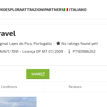
AMO
ESPLORA
ATTRAZIONI
PARTNERS
ITALIANO
ravel
ginal
Lajes do Pico,
Portogallo
No ratings found yet!
 RNAVT/7091 - Licença OP MT 07/2009
PT183986202
SHARE
 Conditions
Reviews