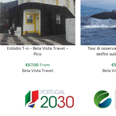
Estúdio T-o – Bela Vista Travel –
Tour di osserv
Pico
delfini sul
€
67.00
From
€
Bela Vista Travel
Bela Vi