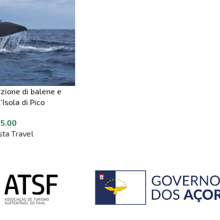
azione di balene e
l’Isola di Pico
55.00
sta Travel