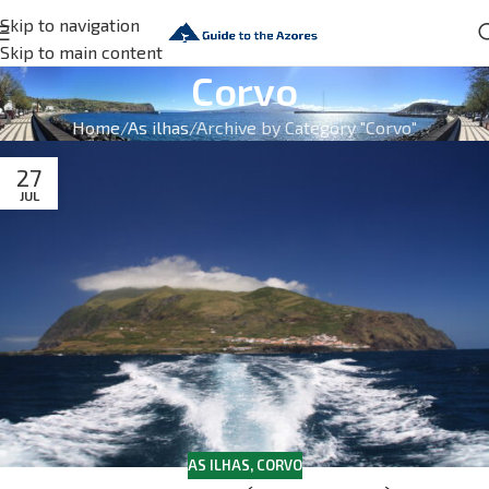
Skip to navigation
Skip to main content
Corvo
Home
As ilhas
Archive by Category "Corvo"
27
JUL
AS ILHAS
,
CORVO