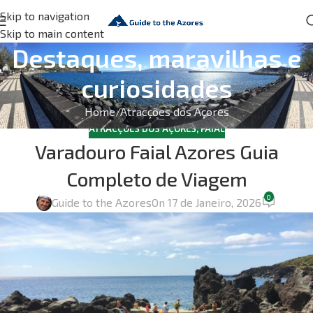
Skip to navigation
Skip to main content
Destaques, maravilhas e
curiosidades
Home
Atracções dos Açores
ATRACÇÕES DOS AÇORES
,
FAIAL
Varadouro Faial Azores Guia
Completo de Viagem
0
Guide to the Azores
On 17 de Janeiro, 2026