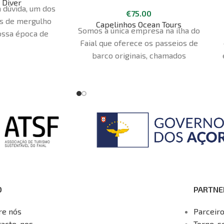
 Diver
 dúvida, um dos
€
75.00
s de mergulho
Capelinhos Ocean Tours
Somos a única empresa na ilha do
nossa época de
Faial que oferece os passeios de
e de abril a
barco originais, chamados
sos locais de
"Capelinhos Ocean Tours". Sendo
 diversificados
parceiros do Parque Natural dos
zer todas as
Açores e do Geoparque Açores
e níveis de
queremos partilhar contigo a
m mais de 20
beleza única da nossa ilha e o
 entre as ilhas
monumento natural vulcão dos
do Pico.
Capelinhos. A viagem é partilhada
com outros participantes e requer
um mínimo de 6 pessoas A partida
é entre as 15h00 em setembro e
O
PARTNE
as 16h00 em julho e agosto, no
novo edifício, UNIDADE B-4, perto
re nós
Parceir
do pontão "F"
tacte-nos
Torne-s