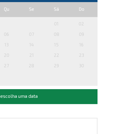
Qu
Se
Sá
Do
01
02
06
07
08
09
13
14
15
16
20
21
22
23
27
28
29
30
 escolha uma data