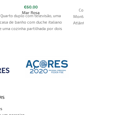
€
130.00
Fr
€
60.00
Miradouro da P
Com vistas para a 
Mar Rosa
Quarto duplo com televisão, uma
Montanha do Pico e p
casa de banho com duche italiano
Atlântico, a Suite Pic
e uma cozinha partilhada por dois
aos hóspedes uma fab
quartos
panorâmica
RS
os
e um parceiro