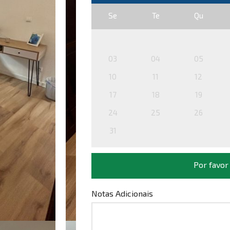
Se
Te
Qu
03
04
05
10
11
12
17
18
19
24
25
26
31
Por favor
Notas Adicionais