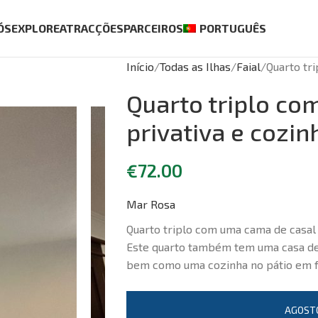
ÓS
EXPLORE
ATRACÇÕES
PARCEIROS
PORTUGUÊS
Início
Todas as Ilhas
Faial
Quarto tr
Quarto triplo co
privativa e cozin
€
72.00
Mar Rosa
Quarto triplo com uma cama de casal 
Este quarto também tem uma casa de 
bem como uma cozinha no pátio em f