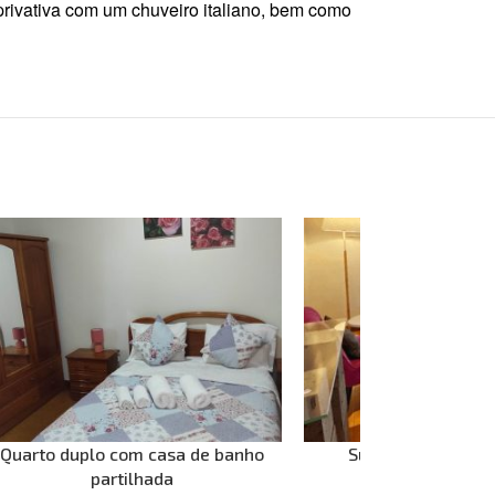
rivativa com um chuveiro italiano, bem como
Quarto duplo com casa de banho
Suite Pico Vista 
partilhada