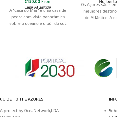
€
130.00
From
Norberto
Os Açores são, sem
Casa Atlantida
A "Casa do Mar" é uma casa de
melhores destino
pedra com vista panorâmica
do Atlântico. A 
sobre o oceano e o pôr do sol,
mergulho decorr
com acesso direto ao mar. Tem um
outubro. Os nos
quarto com vista para o mar, uma
mergulho são muito
sala de estar com uma cama
e podem satisfa
individual e televisão, uma casa de
preferências 
banho e uma cozinha equipada
experiência, co
(máquina de lavar loiça e
locais de mergulho
utensílios domésticos). A roupa de
do Faial e 
cama e as toalhas são fornecidas.
Pedimos-te que pagues 25 euros
por pessoa no momento do
check-in para impostos e taxas
GUIDE TO THE AZORES
INF
não incluídos. A casa é nova e está
decorada de forma acolhedora
A project by OceaNetwork,LDA
Sob
Horta, Faial
Con