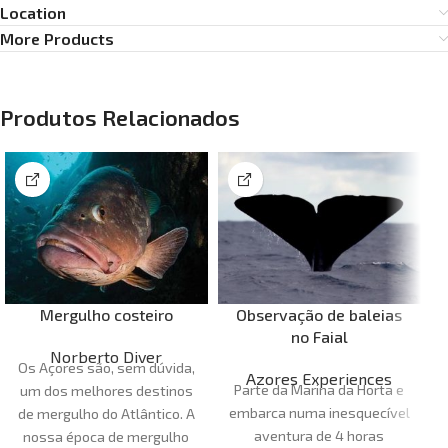
Location
More Products
Produtos Relacionados
Mergulho costeiro
Observação de baleias
no Faial
Norberto Diver
Os Açores são, sem dúvida,
Azores Experiences
Parte da Marina da Horta e
um dos melhores destinos
Q
embarca numa inesquecível
de mergulho do Atlântico. A
aventura de 4 horas
nossa época de mergulho