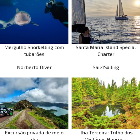
Mergulho Snorkelling com
Santa Maria Island Special
tubarões
Charter
Norberto Diver
Sail4Sailing
Excursão privada de meio
Ilha Terceira: Trilho dos
dia
Mistérios Negros +