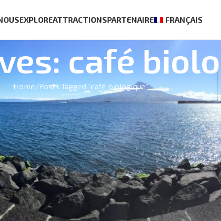
 NOUS
EXPLORE
ATTRACTIONS
PARTENAIRE
FRANÇAIS
ves: café biol
Home
Posts Tagged "café biologique"