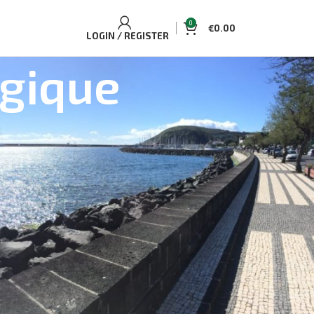
0
€
0.00
LOGIN / REGISTER
ogique
BEST SELLING TOURS AND
ACCOMMODATIONS
Casa Aguaplano Cozy Cottage
€
70.00
Single/Double
Journée entière sur l'île de Corvo