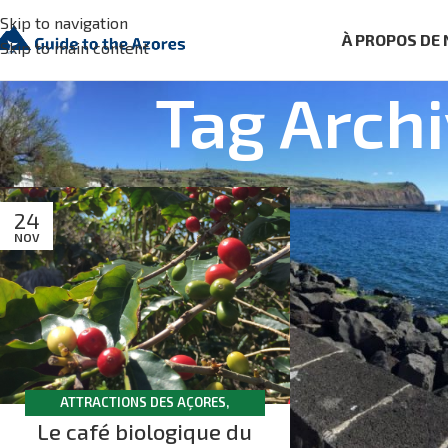
Skip to navigation
À PROPOS DE
Skip to main content
Tag Archi
24
NOV
ATTRACTIONS DES AÇORES
,
Le café biologique du
HISTOIRES
,
SÃO JORGE