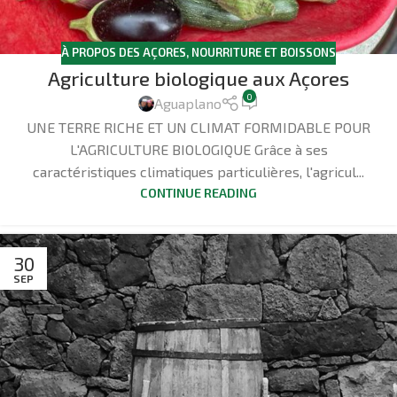
À PROPOS DES AÇORES
,
NOURRITURE ET BOISSONS
Agriculture biologique aux Açores
0
Aguaplano
UNE TERRE RICHE ET UN CLIMAT FORMIDABLE POUR
L'AGRICULTURE BIOLOGIQUE Grâce à ses
caractéristiques climatiques particulières, l'agricul...
CONTINUE READING
30
SEP