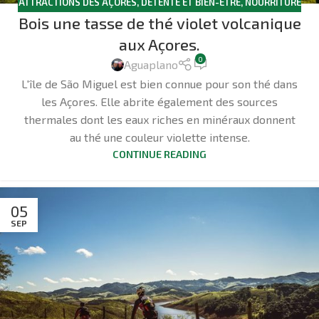
ATTRACTIONS DES AÇORES
,
DÉTENTE ET BIEN-ÊTRE
,
NOURRITURE
Bois une tasse de thé violet volcanique
ET BOISSONS
aux Açores.
0
Aguaplano
L'île de São Miguel est bien connue pour son thé dans
les Açores. Elle abrite également des sources
thermales dont les eaux riches en minéraux donnent
au thé une couleur violette intense.
CONTINUE READING
05
SEP