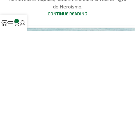
do Heroísmo.
CONTINUE READING
0
22
AOÛT