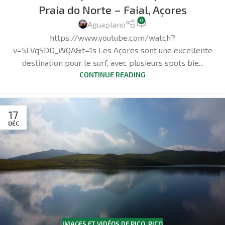
Praia do Norte – Faial, Açores
0
Aguaplano
https://www.youtube.com/watch?
v=5LVqSDD_WQA&t=1s Les Açores sont une excellente
destination pour le surf, avec plusieurs spots bie...
CONTINUE READING
17
DÉC
IMAGES ET VIDÉOS DE PICO
,
PICO