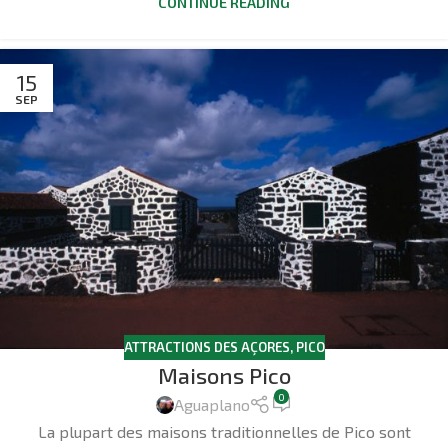
CONTINUE READING
15
SEP
ATTRACTIONS DES AÇORES
,
PICO
Maisons Pico
0
Aguaplano
La plupart des maisons traditionnelles de Pico sont