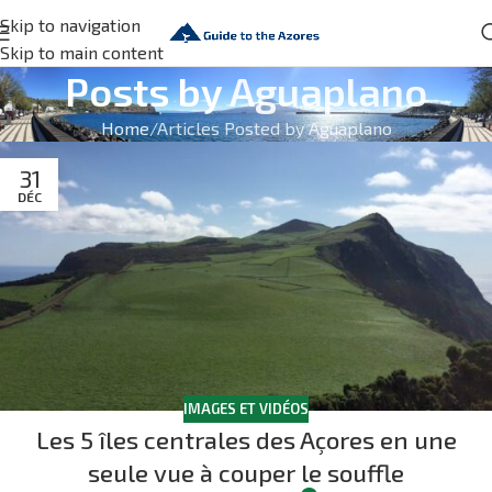
Skip to navigation
Skip to main content
Posts by
Aguaplano
Home
Articles Posted by Aguaplano
31
DÉC
IMAGES ET VIDÉOS
Les 5 îles centrales des Açores en une
seule vue à couper le souffle