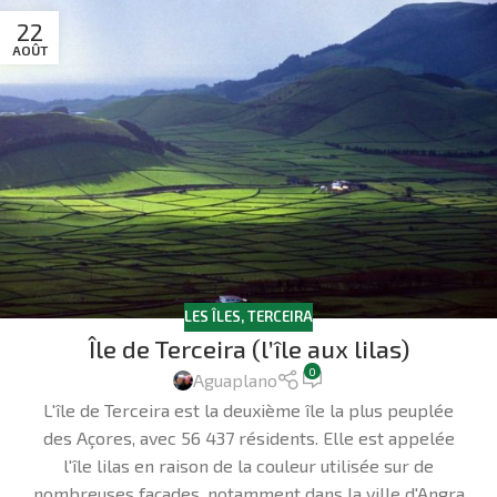
22
AOÛT
LES ÎLES
,
TERCEIRA
Île de Terceira (l’île aux lilas)
0
Aguaplano
L'île de Terceira est la deuxième île la plus peuplée
des Açores, avec 56 437 résidents. Elle est appelée
l'île lilas en raison de la couleur utilisée sur de
nombreuses façades, notamment dans la ville d'Angra