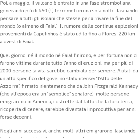
Poi, a maggio, il vulcano è entrato in una fase stromboliana,
generando più di 450 (!) terremoti in una sola notte, lasciando
pensare a tutti gli isolani che stesse per arrivare la fine del
mondo (o almeno di Faial). Il rumore delle continue esplosioni
provenienti da Capelinhos è stato udito fino a Flores, 220 km
a ovest di Faial.
Quel giorno, né il mondo né Faial finirono, e per fortuna non ci
furono vittime durante tutto l’anno di eruzioni, ma per più di
2000 persone la vita sarebbe cambiata per sempre. Aiutati da
un atto specifico del governo statunitense: “l’Atto delle
Azzorre”, firmato nientemeno che da John Fitzgerald Kennedy
(che all’epoca era un “semplice” senatore), molte persone
emigrarono in America, costrette dal fatto che la loro terra,
ricoperta di cenere, sarebbe diventata improduttiva per anni,
forse decenni.
Negli anni successivi, anche molti altri emigrarono, lasciando