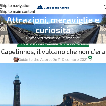
Skip to navigation
Skip to main content
Attrazioni, meraviglie e
curiosità
Home
Attrazioni delle Azzorre
ATTRAZIONI DELLE AZZORRE
,
FAIAL
,
GEOTURISMO
Capelinhos, il vulcano che non c’era
0
Guide to the Azores
On 11 Dicembre 2021