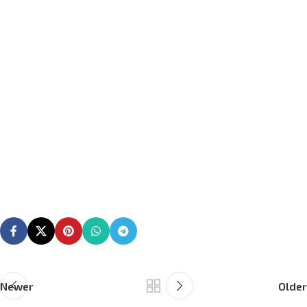
Newer
Older