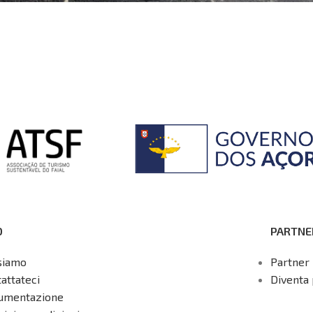
O
PARTNE
siamo
Partner 
attateci
Diventa 
umentazione