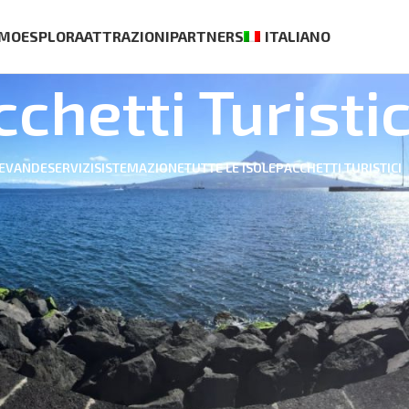
AMO
ESPLORA
ATTRAZIONI
PARTNERS
ITALIANO
chetti Turistic
BEVANDE
SERVIZI
SISTEMAZIONE
TUTTE LE ISOLE
PACCHETTI TURISTICI